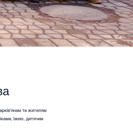
ва
харків’янам та жителям
іками, їжею, дитячим