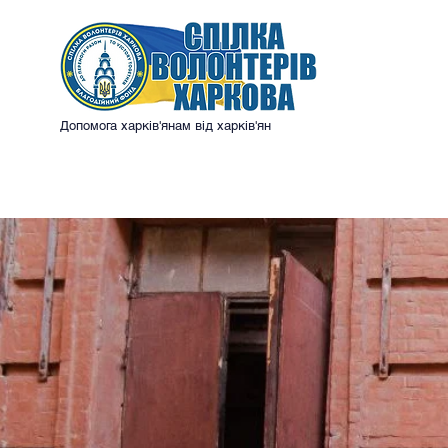
Допомога харків'янам від харків'ян