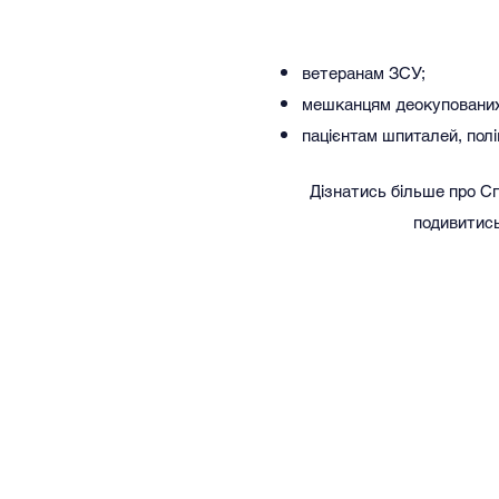
ветеранам ЗСУ;
мешканцям деокупованих 
пацієнтам шпиталей, полік
Дізнатись більше про Сп
подивитис