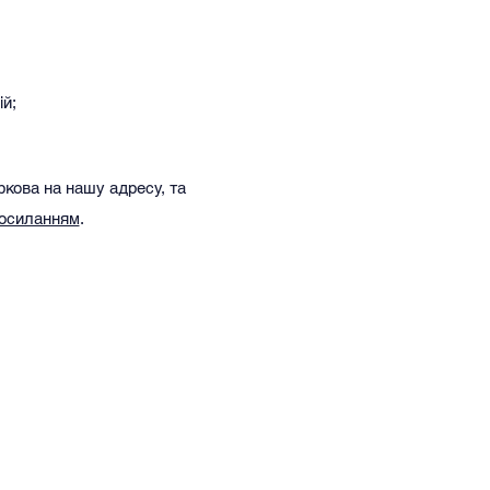
ій;
ркова на нашу адресу, та
посиланням
.