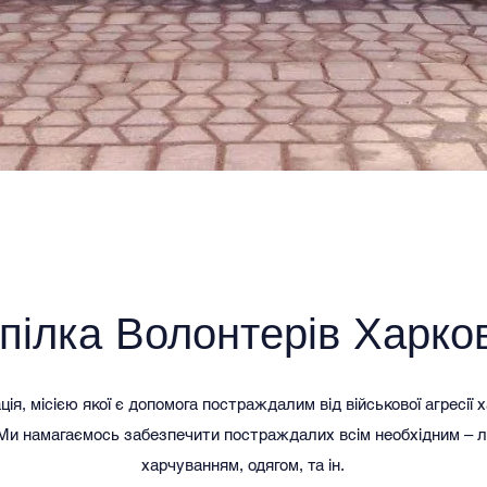
пілка Волонтерів Харко
ія, місією якої є допомога постраждалим від військової агресії 
. Ми намагаємось забезпечити постраждалих всім необхідним – л
харчуванням, одягом, та ін.