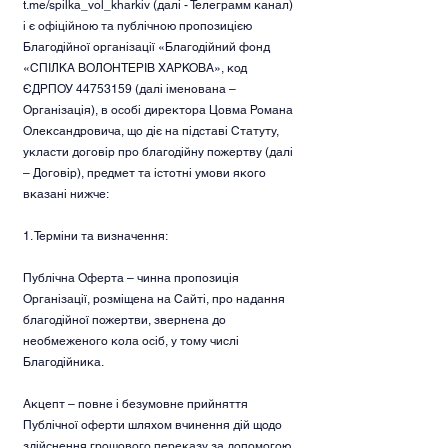
t.me/spilka_vol_kharkiv (далі - Телеграмм канал)
і є офіційною та публічною пропозицією
Благодійної організації «Благодійний фонд
«СПІЛКА ВОЛОНТЕРІВ ХАРКОВА», код
ЄДРПОУ
44753159
(далі іменована –
Організація), в особі директора Цовма Романа
Олександровича, що діє на підставі Статуту,
укласти договір про благодійну пожертву (далі
– Договір), предмет та істотні умови якого
вказані нижче:
1. Терміни та визначення:
Публічна Оферта – чинна пропозиція
Організації, розміщена на Сайті, про надання
благодійної пожертви, звернена до
необмеженого кола осіб, у тому числі
Благодійника.
Акцепт – повне і безумовне прийняття
Публічної оферти шляхом вчинення дій щодо
здійснення грошового переказу за допомогою