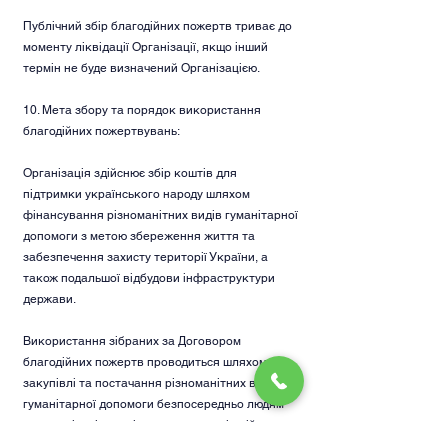
Публічний збір благодійних пожертв триває до
моменту ліквідації Організації, якщо інший
термін не буде визначений Організацією.
10. Мета збору та порядок використання
благодійних пожертвувань:
Організація здійснює збір коштів для
підтримки українського народу шляхом
фінансування різноманітних видів гуманітарної
допомоги з метою збереження життя та
забезпечення захисту території України, а
також подальшої відбудови інфраструктури
держави.
Використання зібраних за Договором
благодійних пожертв проводиться шляхом
закупівлі та постачання різноманітних видів
гуманітарної допомоги безпосередньо людям
чи організаціям, які постраждали від війни в
Україні, а також закупівлю амуніції та іншого