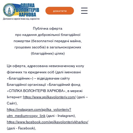
ДОНАТИТИ
Допомога харків'янам від харків'ян
Публічна оферта
про надання добровільної благодійної
пожертви (безоплатної передачі майна,
грошових засобів) в загальнокорисних
(благодійних) цілях)
Ця оферта, адресована невизначеному колу
фізичних та юридичних осіб (далі іменовані
«Благодійник») – відвідувачам сайту
Благодійної організації «Благодійний фонд
«СПІЛКА ВОЛОНТЕРІВ ХАРКОВА», в мережі
Інтернет:
https://www.spilkavolonteriv.com/
(далі –
Сайт),
https://instagram.com/spilka_volonteriv?
utm_medium=copy_link
(далі - Instagram),
https://www.facebook.com/spilkavolonterivkharkov/
(далі - Facebook),