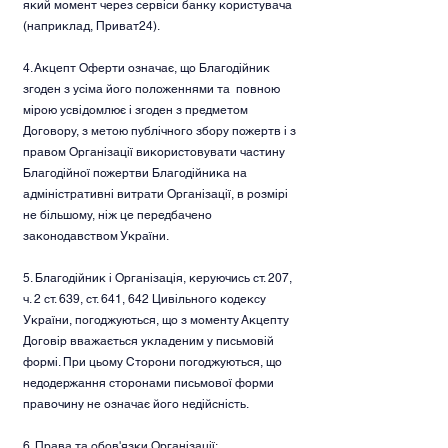
який момент через сервіси банку користувача
(наприклад, Приват24).
4. Акцепт Оферти означає, що Благодійник
згоден з усіма його положеннями та повною
мірою усвідомлює і згоден з предметом
Договору, з метою публічного збору пожертв і з
правом Організації використовувати частину
Благодійної пожертви Благодійника на
адміністративні витрати Організації, в розмірі
не більшому, ніж це передбачено
законодавством України.
5. Благодійник і Організація, керуючись ст. 207,
ч. 2 ст. 639, ст. 641, 642 Цивільного кодексу
України, погоджуються, що з моменту Акцепту
Договір вважається укладеним у письмовій
формі. При цьому Сторони погоджуються, що
недодержання сторонами письмової форми
правочину не означає його недійсність.
6. Права та обов'язки Організації: