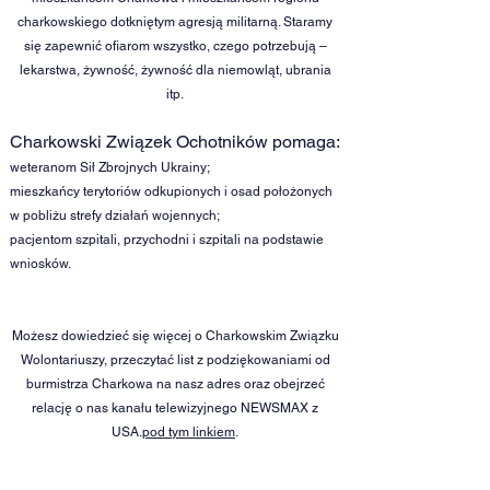
charkowskiego dotkniętym agresją militarną. Staramy
się zapewnić ofiarom wszystko, czego potrzebują –
lekarstwa, żywność, żywność dla niemowląt, ubrania
itp.
Charkowski Związek Ochotników pomaga:
weteranom Sił Zbrojnych Ukrainy;
mieszkańcy terytoriów odkupionych i osad położonych
w pobliżu strefy działań wojennych;
pacjentom szpitali, przychodni i szpitali na podstawie
wniosków.
Możesz dowiedzieć się więcej o Charkowskim Związku
Wolontariuszy, przeczytać list z podziękowaniami od
burmistrza Charkowa na nasz adres oraz obejrzeć
relację o nas kanału telewizyjnego NEWSMAX z
USA.
pod tym linkiem
.